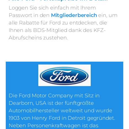
Loggen Sie sich einfach mit Ihrem
Passwort in den
Mitgliederbereich
ein, um
alle Rabatte für Ford zu entdecken, die
Ihnen als BDS-Mitglied dank des KFZ-
Abrufscheins zustehen.
Die Ford Motor Company mit Sitz in
Dearborn, USA ist der fünftgrößte
Automobilhersteller weltweit und wurde
1903 von Henry Ford in Detroit gegründet.
Neben Personenkraftwagen ist das