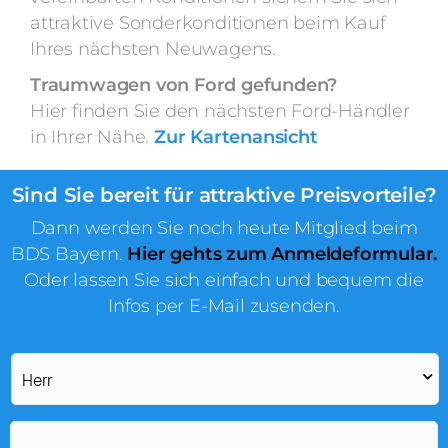
attraktive Sonderkonditionen beim Kauf
Ihres nächsten Neuwagens.
Traumwagen von Ford gefunden?
Hier finden Sie den nächsten Ford-Händler
in Ihrer Nähe.
Zur Kartenansicht
Sind Sie bereit für attraktive Preisvorteile?
Dann werden Sie noch heute Mitglied beim
BDS Bayern.
Hier gehts zum Anmeldeformular.
Oder lassen Sie sich einfach und bequem die
Infos per E-Mail zusenden.
*
*
*
Nachname
E-
Mail
Adresse