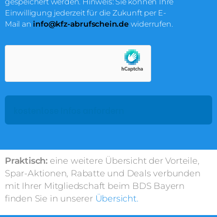
gespeichert werden. Hinweis: Sie können Ihre
*
Einwilligung jederzeit für die Zukunft per E-
Mail an
info@kfz-abrufschein.de
widerrufen.
Praktisch:
eine weitere Übersicht der Vorteile,
Spar-Aktionen, Rabatte und Deals verbunden
mit Ihrer Mitgliedschaft beim BDS Bayern
finden Sie in unserer
Übersicht.