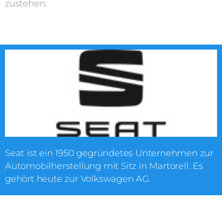
zustehen.
Seat ist ein 1950 gegründetes Unternehmen zur
Automobilherstellung mit Sitz in Martorell. Es
gehört heute zur Volkswagen AG.