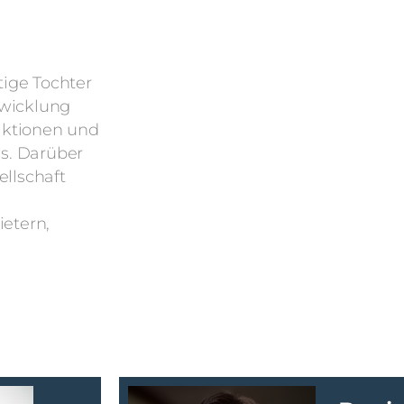
ige Tochter
bwicklung
aktionen und
es. Darüber
llschaft
ietern,