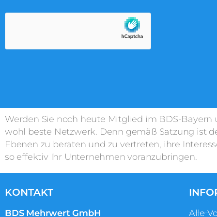
c
k
*
Werden Sie noch heute Mitglied im BDS-Bayern und
wohl beste Netzwerk. Denn gemäß Satzung ist der 
Ebenen zu beraten und zu vertreten, ihre Intere
so effektiv Ihr Unternehmen voranzubringen.
KONTAKT
INFO
BDS Mehrwert GmbH
Alle Vo