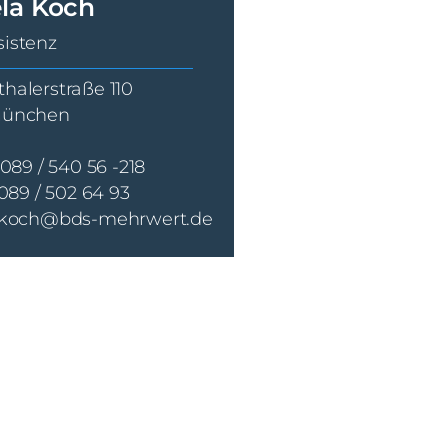
la Koch
istenz
halerstraße 110
München
 089 / 540 56 -218
 089 / 502 64 93
.koch@bds-mehrwert.de